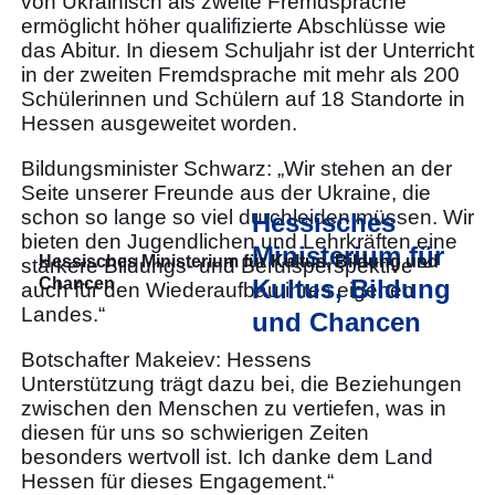
von Ukrainisch als zweite Fremdsprache
ermöglicht höher qualifizierte Abschlüsse wie
das Abitur. In diesem Schuljahr ist der Unterricht
in der zweiten Fremdsprache mit mehr als 200
Schülerinnen und Schülern auf 18 Standorte in
Hessen ausgeweitet worden.
Bildungsminister Schwarz: „Wir stehen an der
Seite unserer Freunde aus der Ukraine, die
schon so lange so viel durchleiden müssen. Wir
Hessisches
bieten den Jugendlichen und Lehrkräften eine
Ministerium für
Hessisches Ministerium für Kultus, Bildung und
stärkere Bildungs- und Berufsperspektive –
Chancen
Kultus, Bildung
auch für den Wiederaufbau ihres eigenen
Landes.“
und Chancen
Botschafter Makeiev: Hessens
Unterstützung trägt dazu bei, die Beziehungen
zwischen den Menschen zu vertiefen, was in
diesen für uns so schwierigen Zeiten
besonders wertvoll ist. Ich danke dem Land
Hessen für dieses Engagement.“