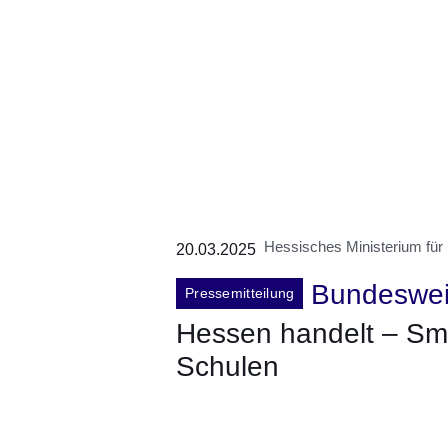
Hessisches Ministerium für
20.03.2025
Bundeswei
Pressemitteilung
Hessen handelt – Sm
Schulen
Öffnet sich in einem neuen Fenster
Öffnet sich in einem neuen Fenst
Öffnet sich in einem neuen 
Öffnet sich in einem n
Öffnet sich in ein