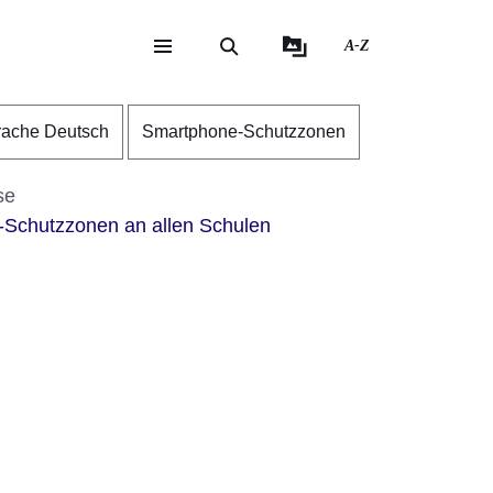
A-Z
eite
ite
rache Deutsch
Smartphone-Schutzzonen
se
Schutzzonen an allen Schulen