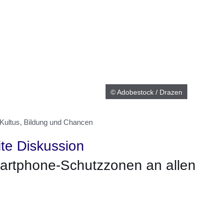
© Adobestock / Drazen
 Kultus, Bildung und Chancen
te Diskussion
artphone-Schutzzonen an allen
er
Fenster
euen Fenster
em neuen Fenster