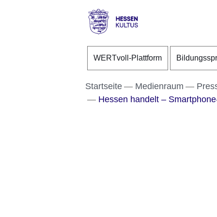
Direkt zum Kopf der S
Direkt zum Inhalt
Direkt zum Fuß der Se
Hessen
-
WERTvoll-Plattform
Bildungssp
Kultus
Startseite
Medienraum
Pres
Hessen handelt – Smartphone-