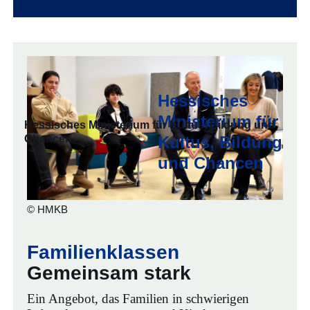
Hessisches
Ministerium für
Hessisches Ministerium für Kultus, Bildung und
Chancen
Kultus, Bildung
und Chancen
© HMKB
Familienklassen
Gemeinsam stark
Ein Angebot, das Familien in schwierigen