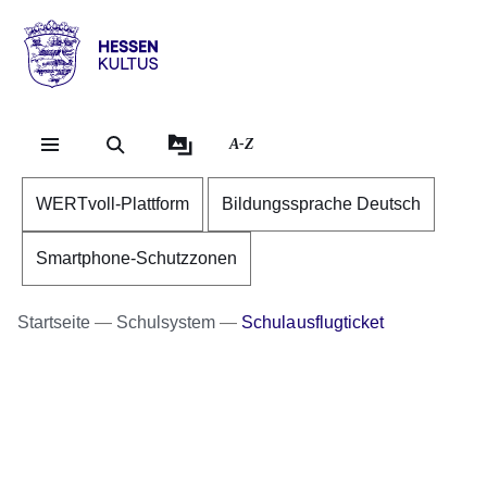
Direkt zum Kopf der Se
Direkt zum Inhalt
Direkt zum Fuß der Sei
Hessen
-
Kultus
A-Z
WERTvoll-Plattform
Bildungssprache Deutsch
Smartphone-Schutzzonen
Startseite
Schulsystem
Schulausflugticket