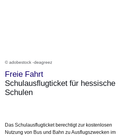
© adobestock -deagreez
Freie Fahrt
Schulausflugticket für hessische
Schulen
Öffnet sich in einem neuen Fenster
Öffnet sich in einem neuen Fenster
Öffnet sich in einem neuen Fenster
Öffnet sich in einem neuen Fenster
Öffnet sich in einem neuen Fenster
Das Schulausflugticket berechtigt zur
kostenlosen
Nutzung von Bus und Bahn zu Ausflugszwecken im