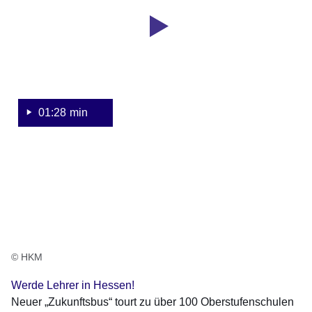
„Zukunftsbus“
Sekunden
tourt
zu
über
100
Oberstufenschulen
01:28 min
© HKM
Werde Lehrer in Hessen!
Neuer „Zukunftsbus“ tourt zu über 100 Oberstufenschulen