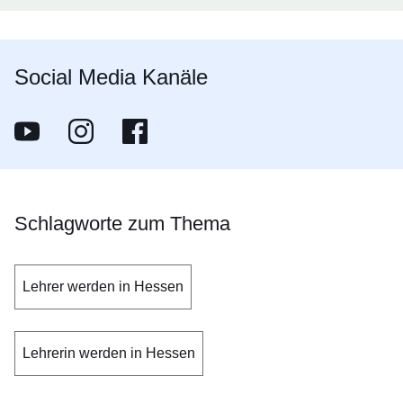
Social Media Kanäle
Werde Lehrer in Hessen
Öffnet sich in einem neuen Fenster
@werdelehrerinhessen
Öffnet sich in einem neuen Fenster
Werde Lehrer in Hessen
Öffnet sich in einem neuen Fenster
Schlagworte zum Thema
Lehrer werden in Hessen
Lehrerin werden in Hessen