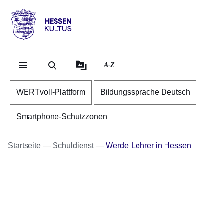
Direkt zum Kopf der Se
Direkt zum Inhalt
Direkt zum Fuß der Sei
Hessen
-
Kultus
A-Z
WERTvoll-Plattform
Bildungssprache Deutsch
Smartphone-Schutzzonen
Startseite
Schuldienst
Werde Lehrer in Hessen