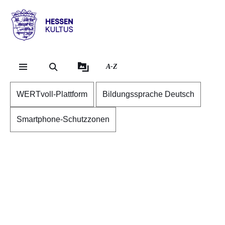
Direkt zum Kopf der Se
Direkt zum Inhalt
Direkt zum Fuß der Sei
Hessen
-
Kultus
A-Z
WERTvoll-Plattform
Bildungssprache Deutsch
Smartphone-Schutzzonen