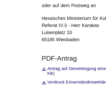
oder auf dem Postweg an
Hessisches Ministerium für Ku
Referat IV.3 - Herr Karakas
Luisenplatz 10
65185 Wiesbaden
PDF-Antrag
Öffnet sich in einem neuen Fenst
Antrag auf Genehmigung eine
Datei
KB)
Öffnet sich in einem neuen Fenst
Vordruck Einverständniserklä
Datei