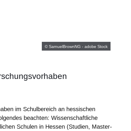
© SamuelBrownNG - adobe Stock
orschungsvorhaben
er
Fenster
euen Fenster
em neuen Fenster
haben im Schulbereich an hessischen
olgendes beachten: Wissenschaftliche
ichen Schulen in Hessen (Studien, Master-