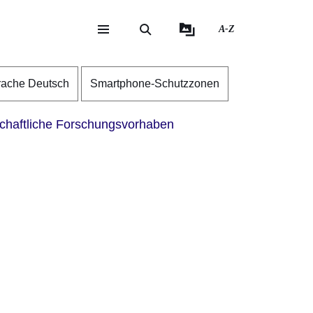
A-Z
eite
ite
rache Deutsch
Smartphone-Schutzzonen
haftliche Forschungsvorhaben