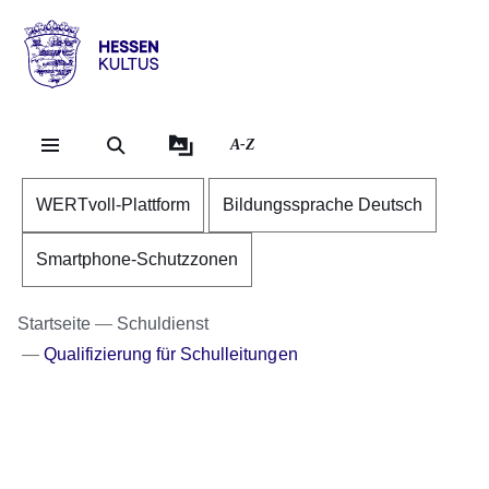
Direkt zum Kopf der Se
Direkt zum Inhalt
Direkt zum Fuß der Sei
Hessen
-
Kultus
A-Z
WERTvoll-Plattform
Bildungssprache Deutsch
Smartphone-Schutzzonen
Startseite
Schuldienst
Qualifizierung für Schulleitungen