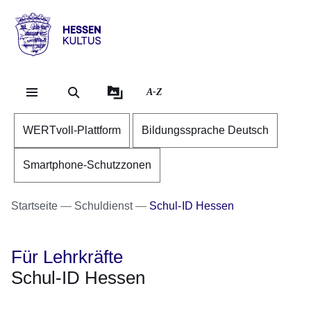
Direkt zum Kopf der Se
Direkt zum Inhalt
Direkt zum Fuß der Sei
Hessen
-
Kultus
A-Z
WERTvoll-Plattform
Bildungssprache Deutsch
Smartphone-Schutzzonen
Startseite
Schuldienst
Schul-ID Hessen
Für Lehrkräfte
Schul-ID Hessen