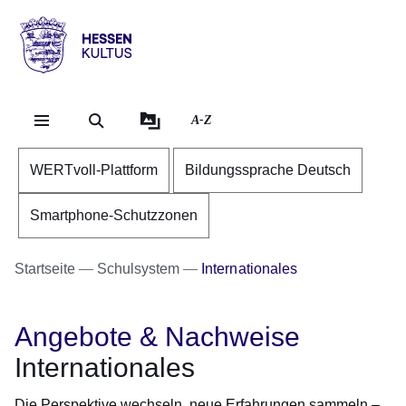
Direkt zum Kopf der Se
Direkt zum Inhalt
Direkt zum Fuß der Sei
Hessen
-
Kultus
A-Z
WERTvoll-Plattform
Bildungssprache Deutsch
Smartphone-Schutzzonen
Startseite
Schulsystem
Internationales
Angebote & Nachweise
Internationales
Die Perspektive wechseln, neue Erfahrungen sammeln –