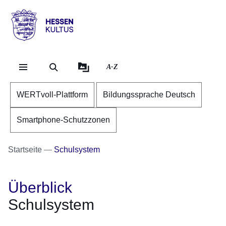
Direkt zum Kopf der Se
Direkt zum Inhalt
Direkt zum Fuß der Sei
Hessen
-
Kultus
A-Z
WERTvoll-Plattform
Bildungssprache Deutsch
Smartphone-Schutzzonen
Startseite
Schulsystem
Überblick
Schulsystem