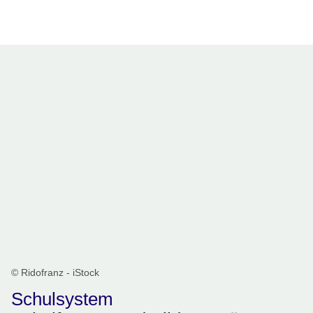
Öffnet sich in einem neuen Fenster
Öffnet sich in einem neuen Fenster
Öffnet sich in einem neuen Fenster
Öffnet sich in einem neuen Fenster
Öffnet sich in einem neuen Fenster
© Ridofranz - iStock
Schulsystem