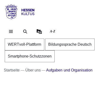
Direkt zum Kopf der Se
Direkt zum Inhalt
Direkt zum Fuß der Sei
Hessen
-
Kultus
A-Z
WERTvoll-Plattform
Bildungssprache Deutsch
Smartphone-Schutzzonen
Startseite
Über uns
Aufgaben und Organisation