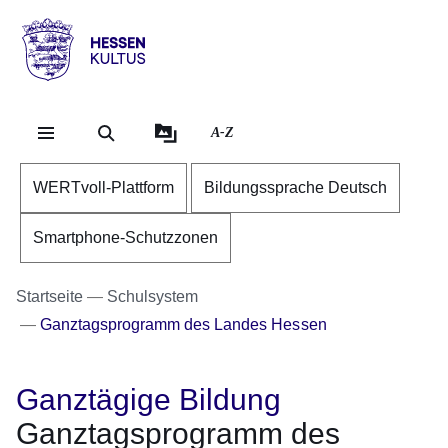
Direkt zum Kopf der Se
Direkt zum Inhalt
Direkt zum Fuß der Sei
Hessen
-
Kultus
A-Z
WERTvoll-Plattform
Bildungssprache Deutsch
Smartphone-Schutzzonen
Startseite
Schulsystem
Ganztagsprogramm des Landes Hessen
Ganztägige Bildung
Ganztagsprogramm des