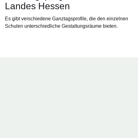
Landes Hessen
Es gibt verschiedene Ganztagsprofile, die den einzelnen
Schulen unterschiedliche Gestaltungsräume bieten.
Öffnet sich in einem neuen Fenster
Öffnet sich in einem neuen Fenster
Öffnet sich in einem neuen Fenster
Öffnet sich in einem neuen Fenster
Öffnet sich in einem neuen Fenster