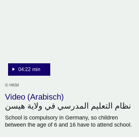
:Video:Dauer:
4
Minuten,
22
Sekunden
04:22 min
© HKM
Video (Arabisch)
نظام التعليم المدرسي في ولاية هيسن
School is compulsory in Germany, so children
between the age of 6 and 16 have to attend school.