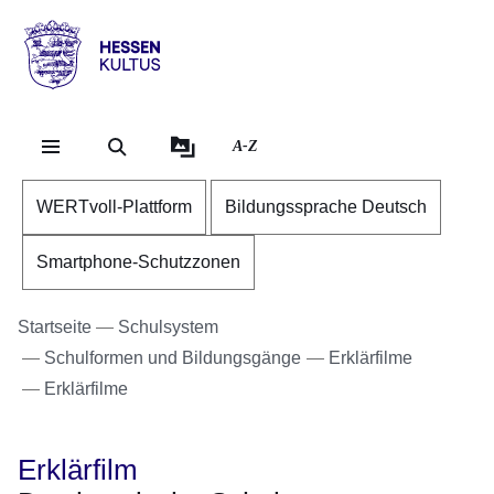
Direkt zum Kopf der Se
Direkt zum Inhalt
Direkt zum Fuß der Sei
Hessen
-
Kultus
A-Z
WERTvoll-Plattform
Bildungssprache Deutsch
Smartphone-Schutzzonen
Startseite
Schulsystem
Schulformen und Bildungsgänge
Erklärfilme
Erklärfilme
Erklärfilm