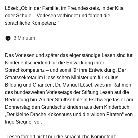
Lösel: „Ob in der Familie, im Freundeskreis, in der Kita
oder Schule – Vorlesen verbindet und fördert die
sprachliche Kompetenz.“
Lesedauer:
3 Minuten
Öffnet sich in einem neuen Fenster
Öffnet sich in einem neuen Fenster
Öffnet sich in einem neuen Fenste
Öffnet sich in einem neuen Fe
Öffnet sich in einem neu
Das Vorlesen und später das eigenständige Lesen sind für
Kinder entscheidend für die Entwicklung ihrer
Sprachkompetenz – und somit für ihre Entwicklung. Der
Staatssekretär im Hessischen Ministerium für Kultus,
Bildung und Chancen, Dr. Manuel Lösel, wies im Rahmen
des bundesweiten Vorlesetags der Stiftung Lesen auf die
Bedeutung hin. An der Struthschule in Eschwege las er am
Donnerstag den Grundschulkindern aus dem Kinderbuch
„Der kleine Drache Kokosnuss und die wilden Piraten“ von
Ingo Siegner vor.
„Lesen fördert nicht nur die sprachliche Kompetenz,