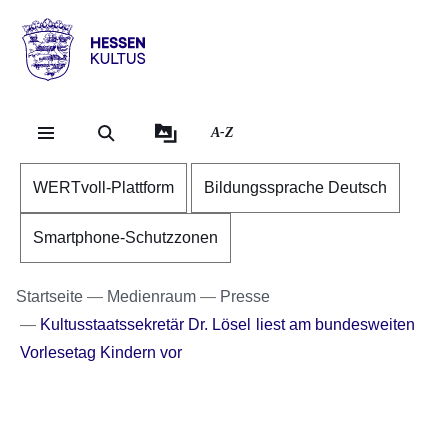
Direkt zum Kopf der Se
Direkt zum Inhalt
Direkt zum Fuß der Sei
Hessen
-
Kultus
A-Z
WERTvoll-Plattform
Bildungssprache Deutsch
Smartphone-Schutzzonen
Startseite
Medienraum
Presse
Kultusstaatssekretär Dr. Lösel liest am bundesweiten
Vorlesetag Kindern vor