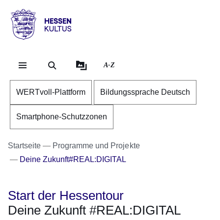
Direkt zum Kopf der Se
Direkt zum Inhalt
Direkt zum Fuß der Sei
Hessen
-
Kultus
A-Z
WERTvoll-Plattform
Bildungssprache Deutsch
Smartphone-Schutzzonen
Startseite
Programme und Projekte
Deine Zukunft#REAL:DIGITAL
Start der Hessentour
Deine Zukunft #REAL:DIGITAL