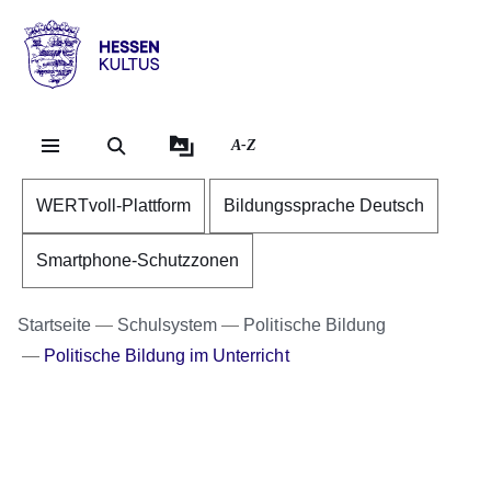
Direkt zum Kopf der Se
Direkt zum Inhalt
Direkt zum Fuß der Sei
Hessen
-
Kultus
A-Z
WERTvoll-Plattform
Bildungssprache Deutsch
Smartphone-Schutzzonen
Startseite
Schulsystem
Politische Bildung
Politische Bildung im Unterricht