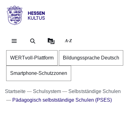
Direkt zum Kopf der Se
Direkt zum Inhalt
Direkt zum Fuß der Sei
Hessen
-
Kultus
A-Z
WERTvoll-Plattform
Bildungssprache Deutsch
Smartphone-Schutzzonen
Startseite
Schulsystem
Selbstständige Schulen
Pädagogisch selbstständige Schulen (PSES)