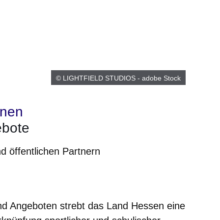
© LIGHTFIELD STUDIOS - adobe Stock
inen
bote
d öffentlichen Partnern
er
Fenster
euen Fenster
em neuen Fenster
und Angeboten strebt das Land Hessen eine