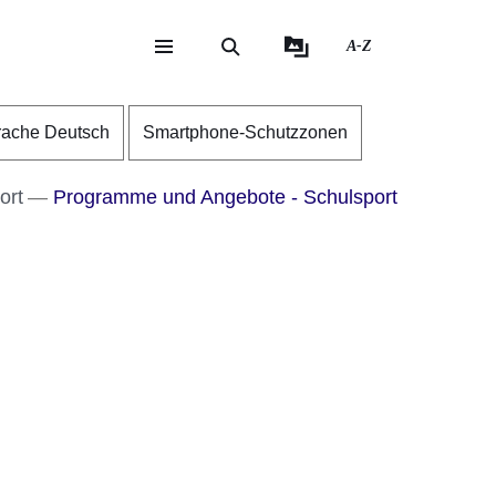
A-Z
eite
ite
rache Deutsch
Smartphone-Schutzzonen
ort
Programme und Angebote - Schulsport