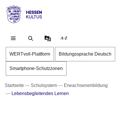
Direkt zum Kopf der Se
Direkt zum Inhalt
Direkt zum Fuß der Sei
Hessen
-
Kultus
A-Z
WERTvoll-Plattform
Bildungssprache Deutsch
Smartphone-Schutzzonen
Startseite
Schulsystem
Erwachsenenbildung
Lebensbegleitendes Lernen