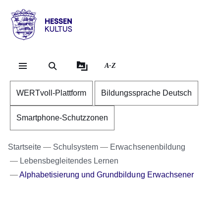
Direkt zum Kopf der Se
Direkt zum Inhalt
Direkt zum Fuß der Sei
Hessen
-
Kultus
A-Z
WERTvoll-Plattform
Bildungssprache Deutsch
Smartphone-Schutzzonen
Startseite
Schulsystem
Erwachsenenbildung
Lebensbegleitendes Lernen
Alphabetisierung und Grundbildung Erwachsener