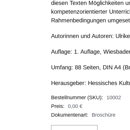
diesen Texten Möglichkeiten un
kompetenzorientierter Unterric
Rahmenbedingungen umgesetz
Autorinnen und Autoren:
Ulrik
Auflage:
1. Auflage, Wiesbade
Umfang:
88 Seiten, DIN A4 (B
Herausgeber: Hessisches Kult
Bestellnummer (SKU)
:
10002
Preis
:
0,00 €
0,00 €
Dokumentenart
:
Broschüre