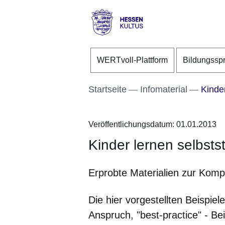
Direkt zum Kopf der S
Direkt zum Inhalt
Direkt zum Fuß der Se
Hessen
-
WERTvoll-Plattform
Bildungssp
Kultus
Startseite
Infomaterial
Kinder
Veröffentlichungsdatum: 01.01.2013
Kinder lernen selbsts
Erprobte Materialien zur Komp
Die hier vorgestellten Beispie
Anspruch, "best-practice" - Bei