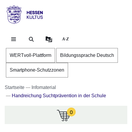
Direkt zum Kopf der Se
Direkt zum Inhalt
Direkt zum Fuß der Sei
Hessen
-
Kultus
A-Z
WERTvoll-Plattform
Bildungssprache Deutsch
Smartphone-Schutzzonen
Startseite
Infomaterial
Handreichung Suchtprävention in der Schule
0
:Zur
Zeit
sind