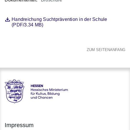
Öffnet sich in einem neuen Fenster
Handreichung Suchtprävention in der Schule
Datei
(PDF/3.34 MB)
ZUM SEITENANFANG
Hessen - Hessisches Ministerium für Kultus, Bildung und C
Impressum