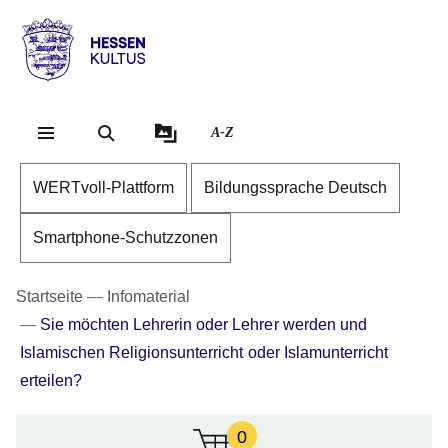
Direkt zum Kopf der Se
Direkt zum Inhalt
Direkt zum Fuß der Sei
Hessen
-
Kultus
A-Z
WERTvoll-Plattform
Bildungssprache Deutsch
Smartphone-Schutzzonen
Startseite
Infomaterial
Sie möchten Lehrerin oder Lehrer werden und
Islamischen Religionsunterricht oder Islamunterricht
erteilen?
0
:Zur