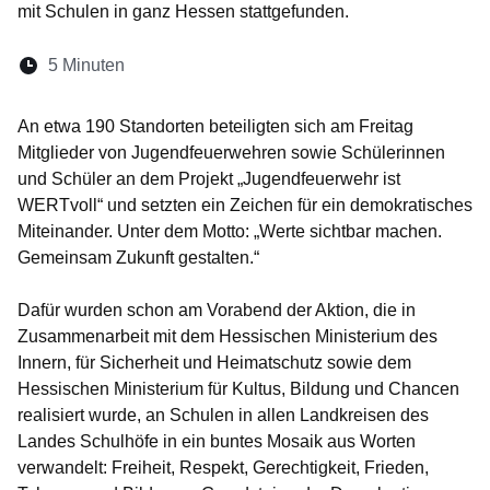
mit Schulen in ganz Hessen stattgefunden.
Lesedauer:
5 Minuten
Öffnet sich in einem neuen Fenster
Öffnet sich in einem neuen Fenster
Öffnet sich in einem neuen Fenste
Öffnet sich in einem neuen Fe
Öffnet sich in einem neu
An etwa 190 Standorten beteiligten sich am Freitag
Mitglieder von Jugendfeuerwehren sowie Schülerinnen
und Schüler an dem Projekt „Jugendfeuerwehr ist
WERTvoll“ und setzten ein Zeichen für ein demokratisches
Miteinander. Unter dem Motto: „Werte sichtbar machen.
Gemeinsam Zukunft gestalten.“
Dafür wurden schon am Vorabend der Aktion, die in
Zusammenarbeit mit dem Hessischen Ministerium des
Innern, für Sicherheit und Heimatschutz sowie dem
Hessischen Ministerium für Kultus, Bildung und Chancen
realisiert wurde, an Schulen in allen Landkreisen des
Landes Schulhöfe in ein buntes Mosaik aus Worten
verwandelt: Freiheit, Respekt, Gerechtigkeit, Frieden,