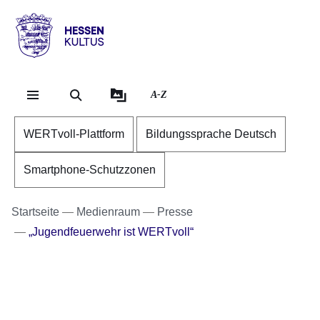
Direkt zum Kopf der Se
Direkt zum Inhalt
Direkt zum Fuß der Sei
Hessen
-
Kultus
A-Z
WERTvoll-Plattform
Bildungssprache Deutsch
Smartphone-Schutzzonen
Startseite
Medienraum
Presse
„Jugendfeuerwehr ist WERTvoll“