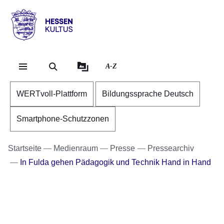
Direkt zum Kopf der Se
Direkt zum Inhalt
Direkt zum Fuß der Sei
Hessen
-
Kultus
A-Z
WERTvoll-Plattform
Bildungssprache Deutsch
Smartphone-Schutzzonen
Startseite
Medienraum
Presse
Pressearchiv
In Fulda gehen Pädagogik und Technik Hand in Hand