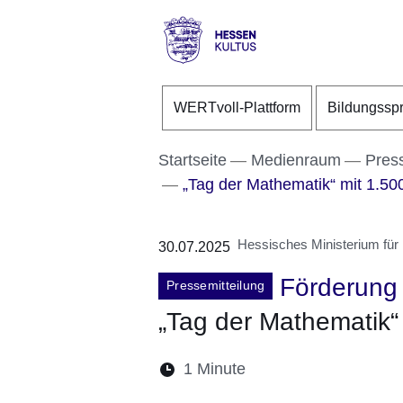
Direkt zum Kopf der S
Direkt zum Inhalt
Direkt zum Fuß der Se
Hessen
-
WERTvoll-Plattform
Bildungssp
Kultus
Startseite
Medienraum
Pres
„Tag der Mathematik“ mit 1.500
Hessisches Ministerium für
30.07.2025
Förderung
Pressemitteilung
„Tag der Mathematik“ 
Lesedauer:
1 Minute
Öffnet sich in einem 
Öffnet sich in e
Öffnet sich
Öffnet 
Öf