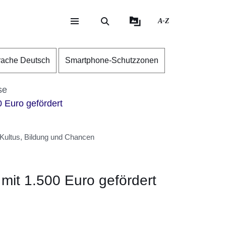
A-Z
eite
ite
rache Deutsch
Smartphone-Schutzzonen
se
 Euro gefördert
 Kultus, Bildung und Chancen
mit 1.500 Euro gefördert
neuen Fenster
inem neuen Fenster
 in einem neuen Fenster
sich in einem neuen Fenster
fnet sich in einem neuen Fenster