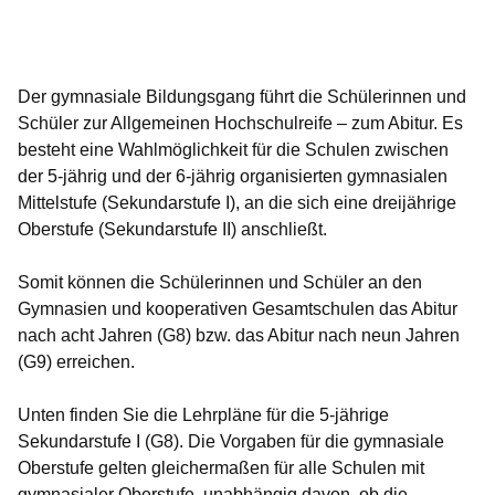
Öffnet sich in einem neuen Fenster
Öffnet sich in einem neuen Fenster
Öffnet sich in einem neuen Fenster
Öffnet sich in einem neuen Fenster
Öffnet sich in einem neuen Fenster
Der gymnasiale Bildungsgang führt die Schülerinnen und
Schüler zur Allgemeinen Hochschulreife – zum Abitur. Es
besteht eine Wahlmöglichkeit für die Schulen zwischen
der 5-jährig und der 6-jährig organisierten gymnasialen
Mittelstufe (Sekundarstufe I), an die sich eine dreijährige
Oberstufe (Sekundarstufe II) anschließt.
Somit können die Schülerinnen und Schüler an den
Gymnasien und kooperativen Gesamtschulen
das Abitur
nach acht Jahren (G8)
bzw.
das Abitur nach neun Jahren
(G9)
erreichen.
Unten finden Sie die Lehrpläne für die 5-jährige
Sekundarstufe I (G8). Die Vorgaben für die gymnasiale
Oberstufe gelten gleichermaßen für alle Schulen mit
gymnasialer Oberstufe, unabhängig davon, ob die