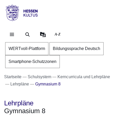
Direkt zum Kopf der Se
Direkt zum Inhalt
Direkt zum Fuß der Sei
Hessen
-
Kultus
A-Z
WERTvoll-Plattform
Bildungssprache Deutsch
Smartphone-Schutzzonen
Startseite
Schulsystem
Kerncurricula und Lehrpläne
Lehrpläne
Gymnasium 8
Lehrpläne
Gymnasium 8