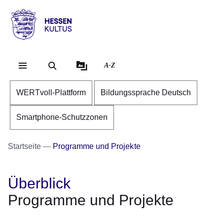
Direkt zum Kopf der Se
Direkt zum Inhalt
Direkt zum Fuß der Sei
Hessen
-
Kultus
A-Z
WERTvoll-Plattform
Bildungssprache Deutsch
Smartphone-Schutzzonen
Startseite
Programme und Projekte
Überblick
Programme und Projekte