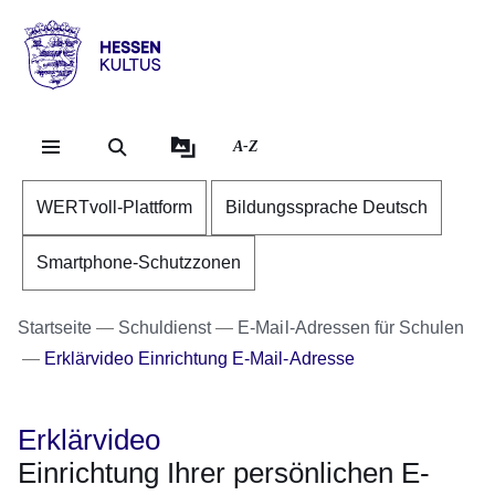
Direkt zum Kopf der Se
Direkt zum Inhalt
Direkt zum Fuß der Sei
Hessen
-
Kultus
A-Z
WERTvoll-Plattform
Bildungssprache Deutsch
Smartphone-Schutzzonen
Startseite
Schuldienst
E-Mail-Adressen für Schulen
Erklärvideo Einrichtung E-Mail-Adresse
Erklärvideo
Einrichtung Ihrer persönlichen E-