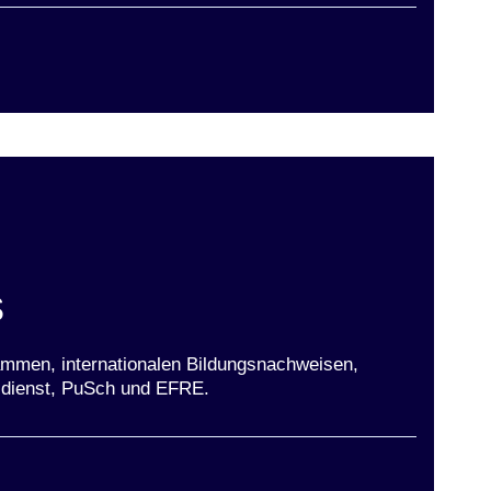
ster
s
mmen, internationalen Bildungsnachweisen,
ldienst, PuSch und EFRE.
ster