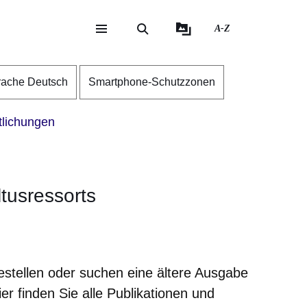
A-Z
eite
ite
rache Deutsch
Smartphone-Schutzzonen
tlichungen
tusressorts
er
Fenster
euen Fenster
em neuen Fenster
stellen oder suchen eine ältere Ausgabe
r finden Sie alle Publikationen und