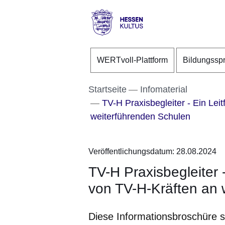
Direkt zum Kopf der S
Direkt zum Inhalt
Direkt zum Fuß der Se
Hessen
-
WERTvoll-Plattform
Bildungssp
Kultus
Startseite
Infomaterial
TV-H Praxisbegleiter - Ein Lei
weiterführenden Schulen
Veröffentlichungsdatum: 28.08.2024
TV-H Praxisbegleiter 
von TV-H-Kräften an 
Diese Informationsbroschüre so