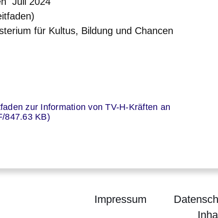
en Juli 2024
itfaden)
terium für Kultus, Bildung und Chancen
er
itfaden zur Information von TV-H-Kräften an
F/847.63 KB)
Impressum
Datensch
Inha