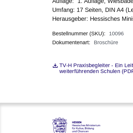
Auflage:
1. Auflage, Wiesbad
Umfang:
17
Seiten, DIN A4 (Le
Herausgeber:
Hessisches Minis
Bestellnummer (SKU)
:
10096
Dokumentenart
:
Broschüre
Öffnet sich in einem neuen Fenst
TV-H Praxisbegleiter - Ein Le
Datei
weiterführenden Schulen (PD