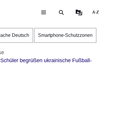
A-Z
eite
ite
rache Deutsch
Smartphone-Schutzzonen
se
Schüler begrüßen ukrainische Fußball-