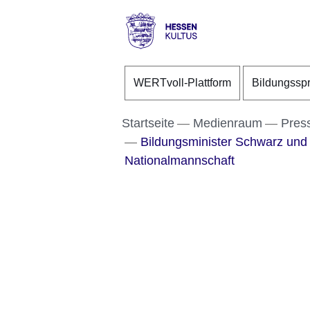
Direkt zum Kopf der S
Direkt zum Inhalt
Direkt zum Fuß der Se
Hessen
-
WERTvoll-Plattform
Bildungssp
Kultus
Startseite
Medienraum
Pres
Bildungsminister Schwarz und 
Nationalmannschaft