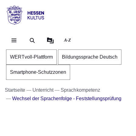
Direkt zum Kopf der Se
Direkt zum Inhalt
Direkt zum Fuß der Sei
Hessen
-
Kultus
A-Z
WERTvoll-Plattform
Bildungssprache Deutsch
Smartphone-Schutzzonen
Startseite
Unterricht
Sprachkompetenz
Wechsel der Sprachenfolge - Feststellungsprüfung