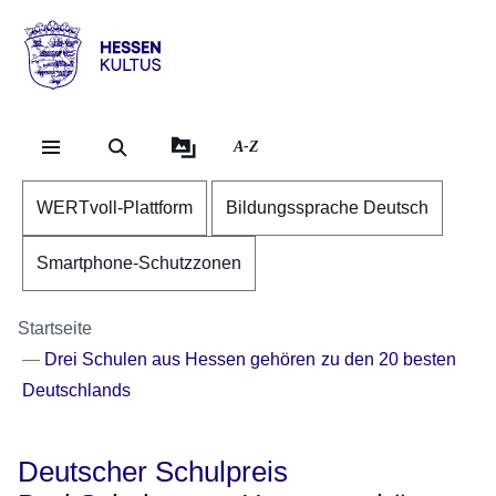
Direkt zum Kopf der Se
Direkt zum Inhalt
Direkt zum Fuß der Sei
Hessen
-
Kultus
A-Z
WERTvoll-Plattform
Bildungssprache Deutsch
Smartphone-Schutzzonen
Startseite
Drei Schulen aus Hessen gehören zu den 20 besten
Deutschlands
Deutscher Schulpreis