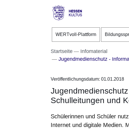
Direkt zum Kopf der S
Direkt zum Inhalt
Direkt zum Fuß der Se
Hessen
-
WERTvoll-Plattform
Bildungssp
Kultus
Startseite
Infomaterial
Jugendmedienschutz - Informat
Veröffentlichungsdatum: 01.01.2018
Jugendmedienschutz -
Schulleitungen und K
Schülerinnen und Schüler nutz
Internet und digitale Medien. 