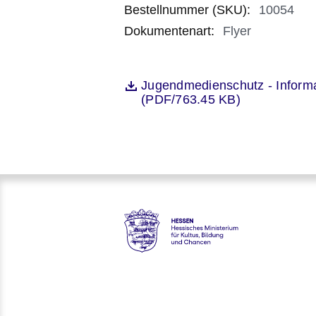
Bestellnummer (SKU)
:
10054
Dokumentenart
:
Flyer
Öffnet sich in einem neuen Fenst
Jugendmedienschutz - Informa
Datei
(PDF/763.45 KB)
Hessen - Hessisches Ministeri