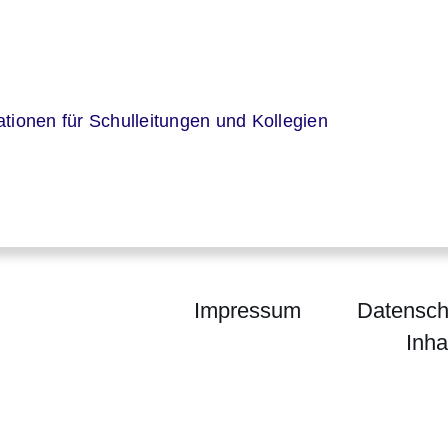
er
tionen für Schulleitungen und Kollegien
Impressum
Datensch
Inha
um für Kultus, Bildung und Chancen