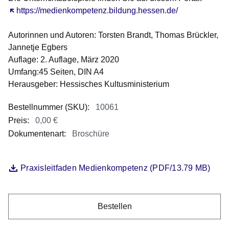
Öffnet sich in einem neuen Fenster
https://medienkompetenz.bildung.hessen.de/
Autorinnen und Autoren
: Torsten Brandt, Thomas Brückler,
Jannetje Egbers
Auflage
: 2. Auflage, März 2020
Umfang
:45 Seiten, DIN A4
Herausgeber:
Hessisches Kultusministerium
Bestellnummer (SKU)
:
10061
Preis
:
0,00 €
Dokumentenart
:
Broschüre
0,00 €
Öffnet sich in einem neuen Fenster
Praxisleitfaden Medienkompetenz (PDF/13.79 MB)
Datei
Bestellen