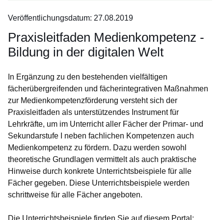
sind
Veröffentlichungsdatum: 27.08.2019
keine
Infomaterialien
Praxisleitfaden Medienkompetenz -
in
Bildung in der digitalen Welt
Ihrem
Warenkorb.:
In Ergänzung zu den bestehenden vielfältigen
fächerübergreifenden und fächerintegrativen Maßnahmen
zur Medienkompetenzförderung versteht sich der
Praxisleitfaden als unterstützendes Instrument für
Lehrkräfte, um im Unterricht aller Fächer der Primar- und
Sekundarstufe I neben fachlichen Kompetenzen auch
Medienkompetenz zu fördern. Dazu werden sowohl
theoretische Grundlagen vermittelt als auch praktische
Hinweise durch konkrete Unterrichtsbeispiele für alle
Fächer gegeben. Diese Unterrichtsbeispiele werden
schrittweise für alle Fächer angeboten.
Die Unterrichtsbeispiele finden Sie auf diesem Portal: