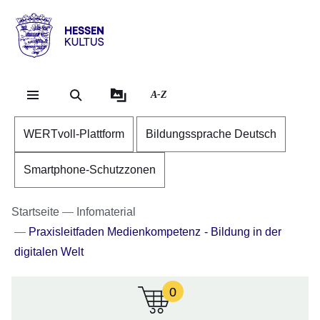
Direkt zum Kopf der Se
Direkt zum Inhalt
Direkt zum Fuß der Sei
Hessen
-
Kultus
A-Z
WERTvoll-Plattform
Bildungssprache Deutsch
Smartphone-Schutzzonen
Startseite
Infomaterial
Praxisleitfaden Medienkompetenz - Bildung in der
digitalen Welt
0
:Zur
Zeit