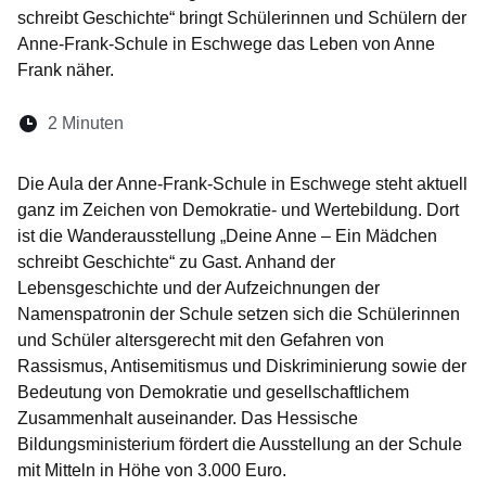
schreibt Geschichte“ bringt Schülerinnen und Schülern der
Anne-Frank-Schule in Eschwege das Leben von Anne
Frank näher.
Lesedauer:
2 Minuten
Öffnet sich in einem neuen Fenster
Öffnet sich in einem neuen Fenster
Öffnet sich in einem neuen Fenste
Öffnet sich in einem neuen Fe
Öffnet sich in einem neu
Die Aula der Anne-Frank-Schule in Eschwege steht aktuell
ganz im Zeichen von Demokratie- und Wertebildung. Dort
ist die Wanderausstellung „Deine Anne – Ein Mädchen
schreibt Geschichte“ zu Gast. Anhand der
Lebensgeschichte und der Aufzeichnungen der
Namenspatronin der Schule setzen sich die Schülerinnen
und Schüler altersgerecht mit den Gefahren von
Rassismus, Antisemitismus und Diskriminierung sowie der
Bedeutung von Demokratie und gesellschaftlichem
Zusammenhalt auseinander. Das Hessische
Bildungsministerium fördert die Ausstellung an der Schule
mit Mitteln in Höhe von 3.000 Euro.