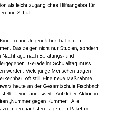
on als leicht zugängliches Hilfsangebot für
nen und Schüler.
m neuen Fenster
einem neuen Fenster
h in einem neuen Fenster
 sich in einem neuen Fenster
ffnet sich in einem neuen Fenster
Kindern und Jugendlichen hat in den
en. Das zeigen nicht nur Studien, sondern
n Nachfrage nach Beratungs- und
dergegeben. Gerade im Schulalltag muss
 werden. Viele junge Menschen tragen
 erkennbar, oft still. Eine neue Maßnahme
chwarz heute an der Gesamtschule Fischbach
stellt – eine landesweite Aufkleber-Aktion in
eiten „Nummer gegen Kummer“. Alle
azu in den nächsten Tagen ein Paket mit