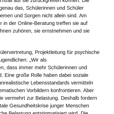
fall auf sie zurückgreifen können. Die
t genau das, Schülerinnen und Schüler
hemen und Sorgen nicht allein sind. Am
 in der Online-Beratung treffen sie auf
 ihnen zuhören, sie ernstnehmen und sie
ervertretung, Projektleitung für psychische
gendlichen: „Wir als
en, dass immer mehr Schülerinnen und
d. Eine große Rolle haben dabei soziale
 unrealistische Lebensstandards vermitteln
matischen Vorbildern konfrontieren. Aber
ele vermehrt zur Belastung. Deshalb fordern
ntale Gesundheitskrise junger Menschen
he Belastung entstigmatisiert wird. Die