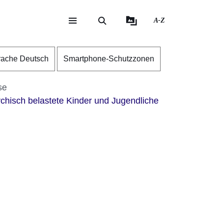
A-Z
eite
ite
rache Deutsch
Smartphone-Schutzzonen
se
sychisch belastete Kinder und Jugendliche