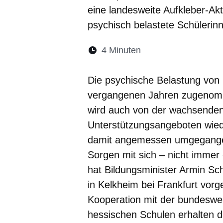
eine landesweite Aufkleber-Akti
psychisch belastete Schülerin
Lesedauer:
4 Minuten
Öffnet sich in eine
Öffnet sich in 
Öffnet sic
Öffnet
Ö
Die psychische Belastung von 
vergangenen Jahren zugenomm
wird auch von der wachsende
Unterstützungsangeboten wie
damit angemessen umgegangen
Sorgen mit sich – nicht immer
hat Bildungsminister Armin S
in Kelkheim bei Frankfurt vorge
Kooperation mit der bundesw
hessischen Schulen erhalten d