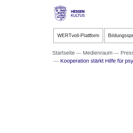
Direkt zum Kopf der S
Direkt zum Inhalt
Direkt zum Fuß der Se
Hessen
-
WERTvoll-Plattform
Bildungssp
Kultus
Startseite
Medienraum
Pres
Kooperation stärkt Hilfe für p