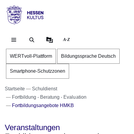
Direkt zum Kopf der Se
Direkt zum Inhalt
Direkt zum Fuß der Sei
Hessen
-
Kultus
A-Z
WERTvoll-Plattform
Bildungssprache Deutsch
Smartphone-Schutzzonen
Startseite
Schuldienst
Fortbildung - Beratung - Evaluation
Fortbildungsangebote HMKB
Veranstaltungen