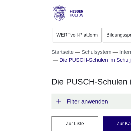
Direkt zum Kopf der S
Direkt zum Inhalt
Direkt zum Fuß der Se
Hessen
-
WERTvoll-Plattform
Bildungssp
Kultus
Startseite
Schulsystem
Inter
Die PUSCH-Schulen im Schulj
Die PUSCH-Schulen i
Filter anwenden
Zur Liste
Zur Ka