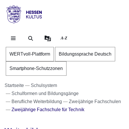
Direkt zum Kopf der Se
Direkt zum Inhalt
Direkt zum Fuß der Sei
Hessen
-
Kultus
A-Z
WERTvoll-Plattform
Bildungssprache Deutsch
Smartphone-Schutzzonen
Startseite
Schulsystem
Schulformen und Bildungsgänge
Berufliche Weiterbildung
Zweijährige Fachschulen
Zweijährige Fachschule für Technik