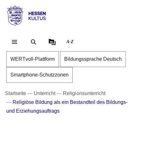
Direkt zum Kopf der Se
Direkt zum Inhalt
Direkt zum Fuß der Sei
Hessen
-
Kultus
A-Z
WERTvoll-Plattform
Bildungssprache Deutsch
Smartphone-Schutzzonen
Startseite
Unterricht
Religionsunterricht
Religiöse Bildung als ein Bestandteil des Bildungs-
und Erziehungsauftrags