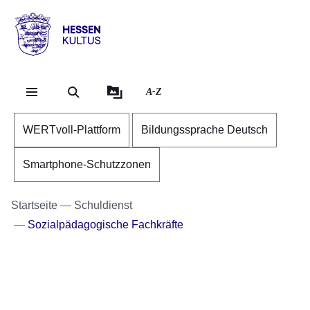
Direkt zum Kopf der S
Direkt zum Inhalt
Direkt zum Fuß der Se
Hessen
-
Kultus
A-Z
WERTvoll-Plattform
Bildungssprache Deutsch
Smartphone-Schutzzonen
Startseite
Schuldienst
Sozialpädagogische Fachkräfte