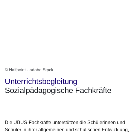
© Halfpoint - adobe Stpck
Unterrichtsbegleitung
Sozialpädagogische Fachkräfte
Öffnet sich in einem neuen Fenster
Öffnet sich in einem neuen Fenster
Öffnet sich in einem neuen Fenster
Öffnet sich in einem neuen Fenster
Öffnet sich in einem neuen Fenster
Die UBUS-Fachkräfte unterstützen die Schülerinnen und
Schüler in ihrer allgemeinen und schulischen Entwicklung,