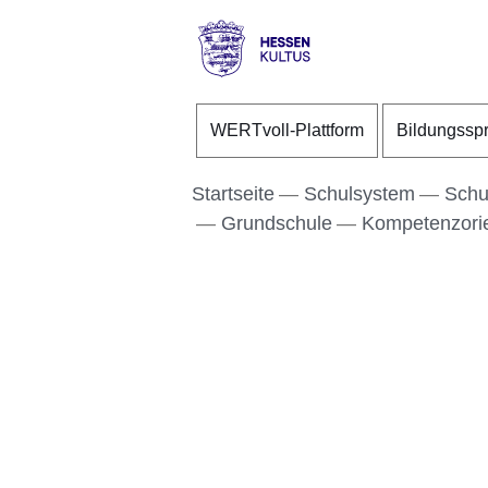
Direkt zum Kopf der S
Direkt zum Inhalt
Direkt zum Fuß der Se
Hessen
-
WERTvoll-Plattform
Bildungssp
Kultus
Startseite
Schulsystem
Schu
Grundschule
Kompetenzorie