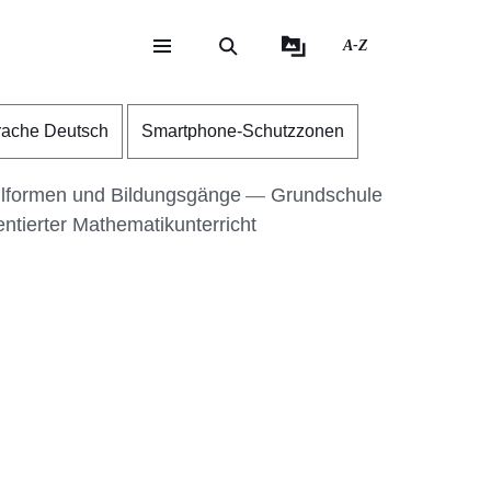
A-Z
eite
ite
rache Deutsch
Smartphone-Schutzzonen
lformen und Bildungsgänge
Grundschule
ntierter Mathematikunterricht