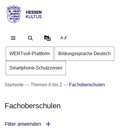
Direkt zum Kopf der Se
Direkt zum Inhalt
Direkt zum Fuß der Sei
Hessen
-
Kultus
A-Z
WERTvoll-Plattform
Bildungssprache Deutsch
Smartphone-Schutzzonen
Startseite
Themen A bis Z
Fachoberschulen
Fachoberschulen
Filter anwenden