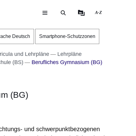
A-Z
eite
ite
rache Deutsch
Smartphone-Schutzzonen
ricula und Lehrpläne
Lehrpläne
chule (BS)
Berufliches Gymnasium (BG)
um (BG)
er
Fenster
euen Fenster
em neuen Fenster
hrichtungs- und schwerpunktbezogenen