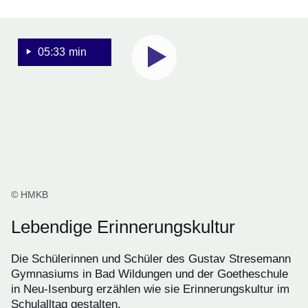
Youtube
:Dauer:
05:33 min
Video:
5
Minuten,
Holocaust-
33
Gedenktag
Sekunden
© HMKB
Lebendige Erinnerungskultur
Die Schülerinnen und Schüler des Gustav Stresemann
Gymnasiums in Bad Wildungen und der Goetheschule
in Neu-Isenburg erzählen wie sie Erinnerungskultur im
Schulalltag gestalten.