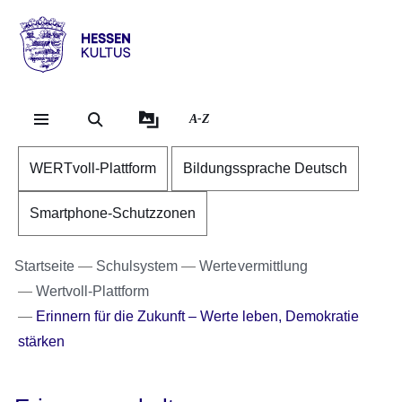
Direkt zum Kopf der Se
Direkt zum Inhalt
Direkt zum Fuß der Sei
Hessen
-
Kultus
A-Z
WERTvoll-Plattform
Bildungssprache Deutsch
Smartphone-Schutzzonen
Startseite
Schulsystem
Wertevermittlung
Wertvoll-Plattform
Erinnern für die Zukunft – Werte leben, Demokratie
stärken