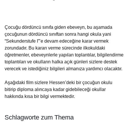
Öffnet sich in einem neuen Fenster
Öffnet sich in einem neuen Fenster
Öffnet sich in einem neuen Fenster
Öffnet sich in einem neuen Fenster
Öffnet sich in einem neuen Fenster
Çocuğu
dördüncü sınıfa
giden ebeveyn, bu aşamada
çocuğunun
dördüncü sınıftan sonra
hangi okula yani
“Sekunderstufe I”’e devam edeceğine karar vermek
zorundadır. Bu kararı verme sürecinde ilkokuldaki
öğretmenler, ebeveynlerle yapılan toplantılar, bilgilendirme
toplantıları ve okulların halka açık günleri sizlere destek
verecek ve istediğiniz bilgileri almanıza yardımcı olacaktır.
Aşağıdaki film sizlere Hessen’deki bir çocuğun okulu
bitirip
diploma alıncaya kadar
gidebileceği
okullar
hakkında kısa bir bilgi
vermektedir.
Schlagworte zum Thema