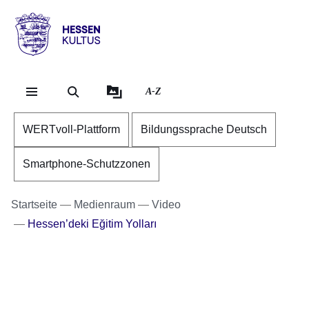
Direkt zum Kopf der Se
Direkt zum Inhalt
Direkt zum Fuß der Sei
Hessen
-
Kultus
A-Z
WERTvoll-Plattform
Bildungssprache Deutsch
Smartphone-Schutzzonen
Startseite
Medienraum
Video
Hessen’deki Eğitim Yolları
Youtube
:Dauer:
Video:
4
Minuten,
Erklärfilm