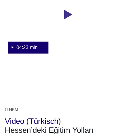
23
Bildungswege
Sekunden
auf
türkisch
04:23 min
© HKM
Video (Türkisch)
Hessen’deki Eğitim Yolları